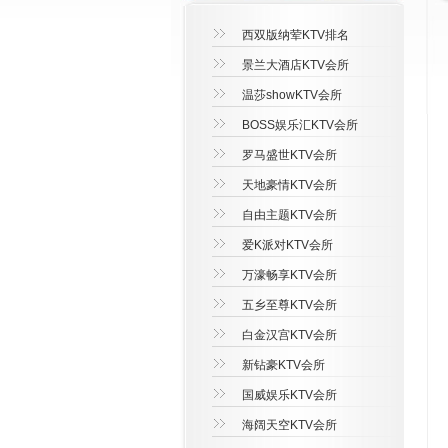
西双版纳荤KTV排名
景兰大酒店KTV会所
温莎showKTV会所
BOSS娱乐汇KTV会所
罗马盛世KTV会所
天地豪情KTV会所
自由主题KTV会所
爱K派对KTV会所
万濠畅享KTV会所
五乡至尊KTV会所
白金汉宫KTV会所
新钻豪KTV会所
国威娱乐KTV会所
海阔天空KTV会所