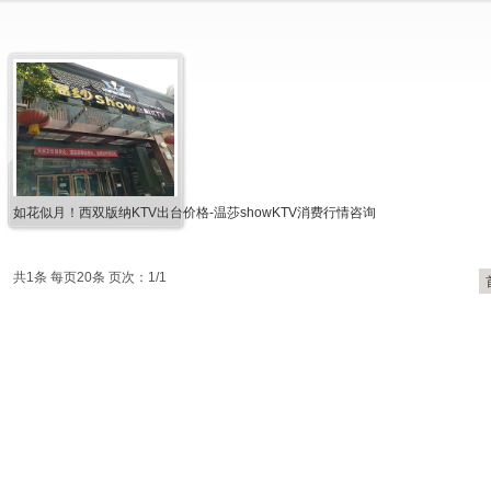
如花似月！西双版纳KTV出台价格-温莎showKTV消费行情咨询
共1条 每页20条 页次：1/1