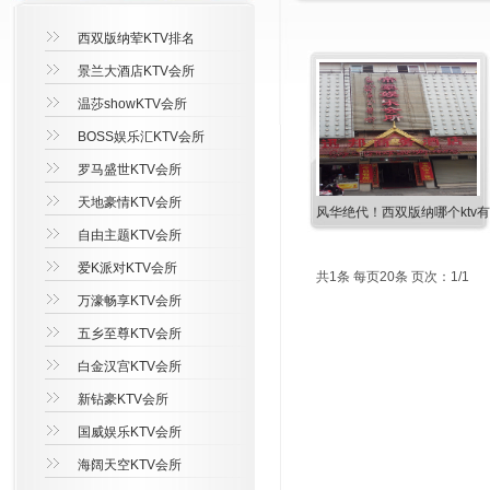
西双版纳荤KTV排名
景兰大酒店KTV会所
温莎showKTV会所
BOSS娱乐汇KTV会所
罗马盛世KTV会所
天地豪情KTV会所
风华绝代！西双版纳哪个ktv
自由主题KTV会所
爱K派对KTV会所
共1条 每页20条 页次：1/1
万濠畅享KTV会所
五乡至尊KTV会所
白金汉宫KTV会所
新钻豪KTV会所
国威娱乐KTV会所
海阔天空KTV会所