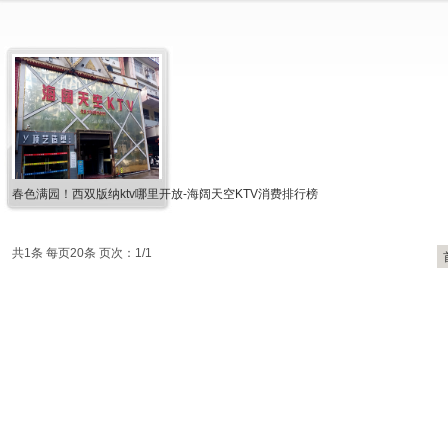
春色满园！西双版纳ktv哪里开放-海阔天空KTV消费排行榜
共1条 每页20条 页次：1/1