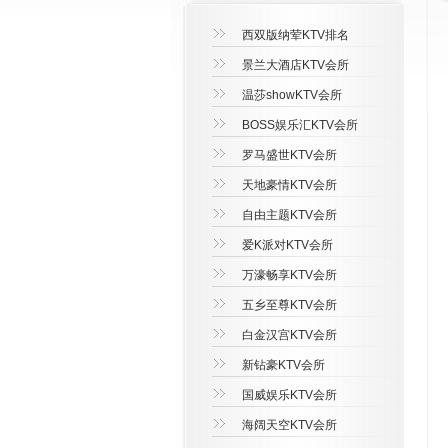
西双版纳荤KTV排名
景兰大酒店KTV会所
温莎showKTV会所
BOSS娱乐汇KTV会所
罗马盛世KTV会所
天地豪情KTV会所
自由主题KTV会所
爱K派对KTV会所
万濠畅享KTV会所
五乡至尊KTV会所
白金汉宫KTV会所
新钻豪KTV会所
国威娱乐KTV会所
海阔天空KTV会所