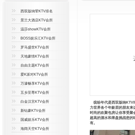
西双版纳荤KTV排名
景兰大酒店KTV会所
温莎showKTV会所
BOSS娱乐汇KTV会所
罗马盛世KTV会所
天地豪情KTV会所
自由主题KTV会所
爱K派对KTV会所
万濠畅享KTV会所
五乡至尊KTV会所
白金汉宫KTV会所
缤纷年代是西双版纳KTV
力世界各个年龄层的朋友来
新钻豪KTV会所
时尚的欢聚包房让你享受聚
超高的酒水和果盘挑战您的
国威娱乐KTV会所
有。
海阔天空KTV会所