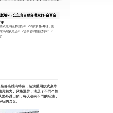
版纳ktv公主出台服务哪家好-金百合
点评
西双版纳金樽国际KTV消费价格明细，更
东高端夜总会KTV会所咨询如萱妈咪156
同步！
，装修高端有特色，装潢采用欧式豪华
独具魅力。风格迥异，满足了不同个性
从国外进口的，每天都有不同的玩法，
好玩的含义。