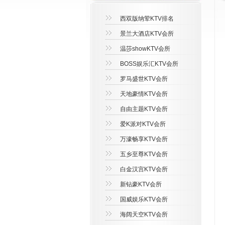
西双版纳荤KTV排名
景兰大酒店KTV会所
温莎showKTV会所
BOSS娱乐汇KTV会所
罗马盛世KTV会所
天地豪情KTV会所
自由主题KTV会所
爱K派对KTV会所
万濠畅享KTV会所
五乡至尊KTV会所
白金汉宫KTV会所
新钻豪KTV会所
国威娱乐KTV会所
海阔天空KTV会所