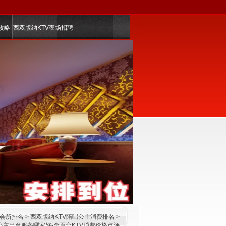
攻略
西双版纳KTV夜场招聘
乐会所排名
>
西双版纳KTV陪唱公主消费排名
>
v公主出台服务哪家好-金百合KTV消费价格点评